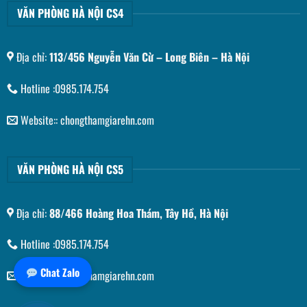
VĂN PHÒNG HÀ NỘI CS4
Địa chỉ:
113/456 Nguyễn Văn Cừ – Long Biên – Hà Nội
Hotline :0985.174.754
Website:: chongthamgiarehn.com
VĂN PHÒNG HÀ NỘI CS5
Địa chỉ:
88/466 Hoàng Hoa Thám, Tây Hồ, Hà Nội
Hotline :0985.174.754
Chat Zalo
Website:: chongthamgiarehn.com