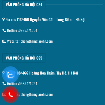
VĂN PHÒNG HÀ NỘI CS4
Địa chỉ:
113/456 Nguyễn Văn Cừ – Long Biên – Hà Nội
Hotline :0985.174.754
Website:: chongthamgiarehn.com
VĂN PHÒNG HÀ NỘI CS5
Địa chỉ:
88/466 Hoàng Hoa Thám, Tây Hồ, Hà Nội
Hotline :0985.174.754
Website:: chongthamgiarehn.com