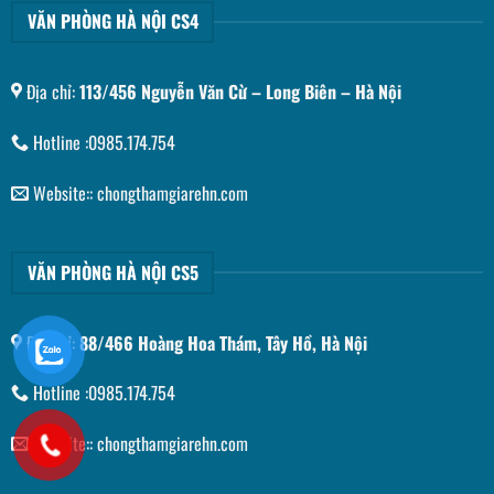
VĂN PHÒNG HÀ NỘI CS4
Địa chỉ:
113/456 Nguyễn Văn Cừ – Long Biên – Hà Nội
Hotline :0985.174.754
Website:: chongthamgiarehn.com
VĂN PHÒNG HÀ NỘI CS5
Địa chỉ:
88/466 Hoàng Hoa Thám, Tây Hồ, Hà Nội
Hotline :0985.174.754
Website:: chongthamgiarehn.com